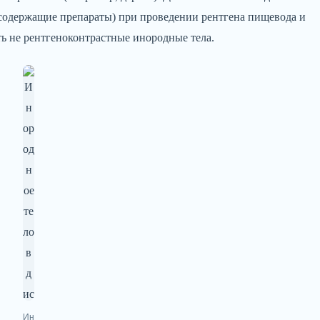
дсодержащие препараты) при проведении рентгена пищевода и
ть не рентгеноконтрастные инородные тела.
Ин