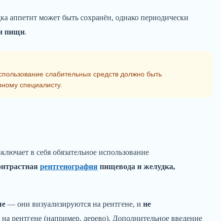
а аппетит может быть сохранён, однако периодически
и пищи
.
спользование слабительных средств должно быть
рному специалисту.
ключает в себя обязательное использование
контрастная
рентгенография
пищевода и желудка,
ые
— они визуализируются на рентгене, и
не
на рентгене (например, дерево). Дополнительное введение