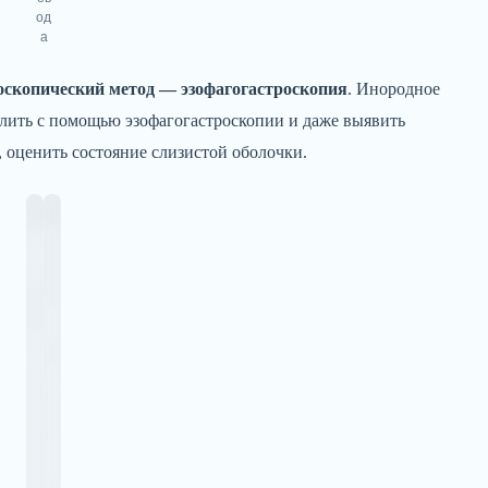
од
а
оскопический метод — эзофагогастроскопия
. Инородное
елить с помощью эзофагогастроскопии и даже выявить
 оценить состояние слизистой оболочки.